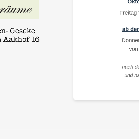
Okto
Freitag
ab dem
Donner
von
nach 
und n