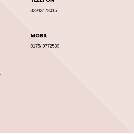
02942/ 78015
MOBIL
0175/ 9772530
r